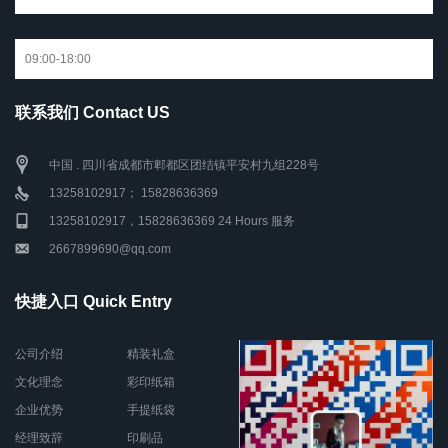
联系我们 Contact US
中国 . 四川省成都市郫都区团结镇平安村九组228号
13258102917； 15828636369
13258102917，15828636369 24 Hours 服务
2667899690@qq.com
快捷入口 Quick Entry
公司介绍
精装礼盒
文化理念
彩印纸箱
企业优势
手提纸袋
经理致辞
印刷品