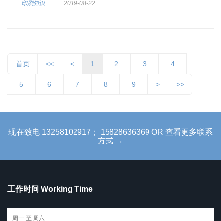
印刷知识
2019-08-22
首页
<<
<
1
2
3
4
5
6
7
8
9
>
>>
现在致电 13258102917； 15828636369 OR 查看更多联系
方式 →
工作时间 Working Time