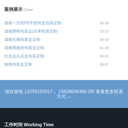
案例展示
Case
成都一次性PE手套纸盒包装定制
09-28
成都脐橙包装盒|水果包装定制
10-27
成都石榴包装盒定制
08-14
成都黑猪肉包装盒定制
01-26
纪念品礼品盒包装定制
08-31
核桃包装盒定制
08-07
现在致电 13258102917； 15828636369 OR 查看更多联系
方式 →
工作时间 Working Time